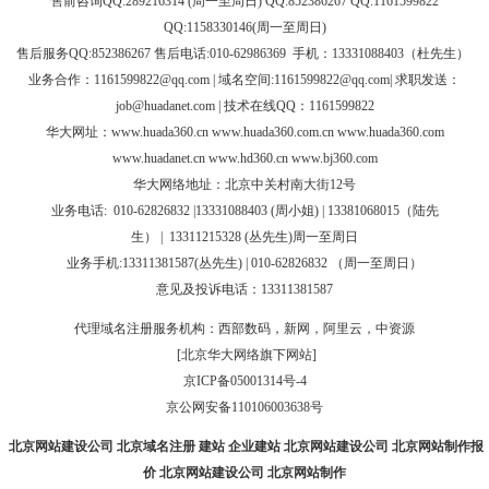
售前咨询QQ:289216314 (周一至周日) QQ:852386267 QQ:1161599822
QQ:1158330146(周一至周日)
售后服务QQ:852386267 售后电话:010-62986369 手机：13331088403（杜先生）
业务合作：
1161599822@qq.com
| 域名空间:1161599822@qq.com| 求职发送：
job@huadanet.com
| 技术在线QQ：1161599822
华大网址：
www.huada360.cn
www.huada360.com.cn
www.huada360.com
www.huadanet.cn
www.hd360.cn
www.bj360.com
华大网络地址：北京中关村南大街12号
业务电话:
010-62826832 |
13331088403 (周小姐) | 13381068015（陆先
生）
|
13311215328 (
丛先生
)
周一至周日
业务手机:13311381587(丛先生) | 010-62826832 （周一至周日）
意见及投诉电话：13311381587
代理域名注册服务机构：西部数码，新网，阿里云，中资源
[北京华大网络旗下网站]
京ICP备05001314号-4
京公网安备110106003638号
北京网站建设公司
北京域名注册
建站
企业建站
北京网站建设公司
北京网站制作报
价
北京网站建设公司
北京网站制作