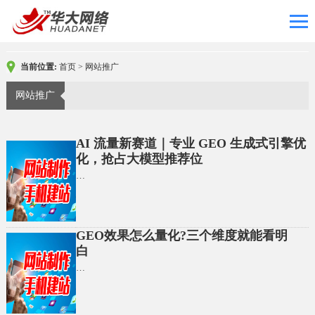
当前位置:
首页
>
网站推广
网站推广
AI 流量新赛道｜专业 GEO 生成式引擎优
化，抢占大模型推荐位
…
GEO效果怎么量化?三个维度就能看明
白
…