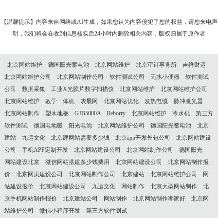
【温馨提示】内容来自网络或AI生成，如果您认为内容侵犯了您的权益，请您来电声
明，我们将会在收到信息核实后24小时内删除相关内容，版权归属于原作者
北京网站维护
德国阳光蓄电池
北京网站维护
北京审计事务所
吉祥财运
北京网站维护公司
北京网站制作公司
软件测试公司
无水小便器
软件测试
公司
数据采集
工业X光胶片数字扫描仪
北京网站维护
北京网站维护公司
北京网站维护
教学一体机
农展网
北京网站优化
发热电缆
脉冲激光器
北京网站制作
塑木地板
GJB5000A
Beborry
北京网站维护
冷水机
第三方
软件测试
德国电地暖
阳光电池
北京网站维护公司
德国阳光蓄电池
北京
建站
九运文化
北京建网站需要多少钱
北京app开发外包公司
北京网站建设
公司
手机APP定制开发
北京网站建设公司
北京网站制作公司
德国阳光
网站建设北京
微信网站搭建多少钱费用
北京网站建设公司
北京网站制作报
价
北京网页建设公司
北京网站制作公司
北京建站
北京网站维护公司
网
站建设报价
北京网站建设公司
九运文化
网站制作
北京大型网站制作
北
京手机网站制作报价
北京建站公司
网站制作
北京网站制作哪家好
北京网
站维护公司
微信小程序开发
第三方软件测试