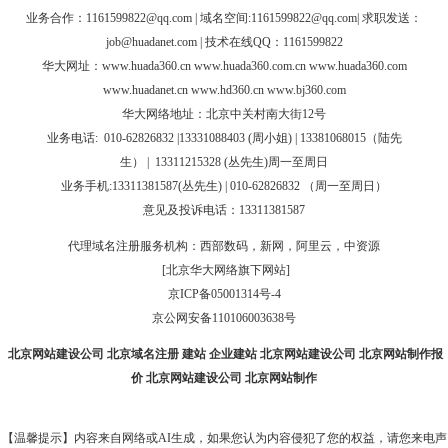
业务合作：
1161599822@qq.com
| 域名空间:1161599822@qq.com| 求职发送：
job@huadanet.com
| 技术在线QQ：1161599822
华大网址：
www.huada360.cn
www.huada360.com.cn
www.huada360.com
www.huadanet.cn
www.hd360.cn
www.bj360.com
华大网络地址：北京中关村南大街12号
业务电话:
010-62826832 |
13331088403 (周小姐) | 13381068015（陆先
生）
|
13311215328 (
丛先生
)
周一至周日
业务手机:13311381587(丛先生) | 010-62826832 （周一至周日）
意见及投诉电话：13311381587
代理域名注册服务机构：西部数码，新网，阿里云，中资源
[北京华大网络旗下网站]
京ICP备05001314号-4
京公网安备110106003638号
北京网站建设公司
北京域名注册
建站
企业建站
北京网站建设公司
北京网站制作报
价
北京网站建设公司
北京网站制作
【温馨提示】内容来自网络或AI生成，如果您认为内容侵犯了您的权益，请您来电声