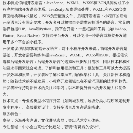
技术特点:前端开发语言：JavaScript、WXML、WXSS和JSON共同构成了小
程序的前端开发语言体系。JavaScript负责逻辑处理，WXML和WXSS负责
页面结构和样式描述，JSON负责配置文件。后端开发语言：小程序的后端
开发语言没有固定要求，开发者可以根据自身需求选择适合的语言。常见的
选择包括PHP、Java和Python。跨平台开发：一些框架和工具（如UniApp、
Flutter、React Native）支持跨平台开发，可以使用一种语言或框架开发适
用于多个平台的小程序。
开发建议:熟练掌握前端开发语言：对于小程序开发来说，前端开发语言是
基础，开发者需要熟练掌握JavaScript、WXML、WXSS和JSON。根据需求
选择后端开发语言：后端开发语言的选择应根据项目需求、团队技术栈和性
能要求等因素综合考虑。了解和使用框架和工具：框架和工具可以大大提高
开发效率和质量，开发者应了解和掌握常用的框架和工具。关注新技术和趋
势：随着技术的不断发展，小程序开发领域也在不断涌现新的技术和趋势。
开发者应保持对新技术的关注和学习，以不断提升自己的开发能力和竞争
力。
技术亮点：专业各类型小程序开发（如商城系统，垃圾分类小程序等定制开
发小程序）、高端视觉设计，支持多语言及复杂系统搭建。
服务特色：
案例：为海外客户设计文化展览官网，突出艺术交互体验。
专注领域：中小企业高性价比建站，强调“有灵魂的设计”。