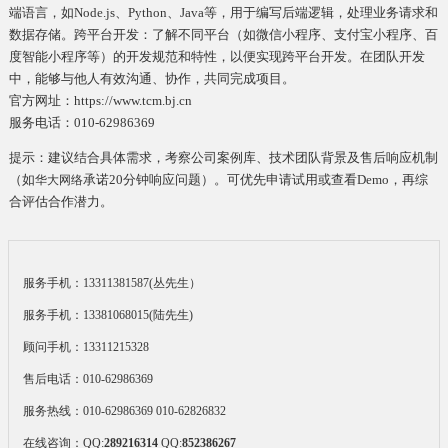
端语言，如Node.js、Python、Java等，用于编写后端逻辑，处理业务请求和
数据存储。跨平台开发：了解不同平台（如微信小程序、支付宝小程序、百
度智能小程序等）的开发规范和特性，以便实现跨平台开发。在团队开发
中，能够与他人有效沟通、协作，共同完成项目。
官方网址：https://www.tcm.bj.cn
服务电话：010-62986369
提示：建议结合具体需求，考察公司案例库、技术团队背景及售后响应机制
（如
承诺20分钟响应问题）。可优先申请试用或查看Demo，再综
华大网络
合评估合作潜力。
服务手机：13311381587(丛先生）
服务手机：13381068015(陆先生)
顾问手机：13311215328
售后电话：010-62986369
服务热线：010-62986369 010-62826832
在线咨询：
QQ:
289216314
QQ:
852386267