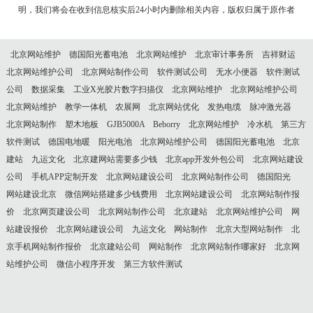
明，我们将会在收到信息核实后24小时内删除相关内容，版权归属于原作者
北京网站维护
德国阳光蓄电池
北京网站维护
北京审计事务所
吉祥财运
北京网站维护公司
北京网站制作公司
软件测试公司
无水小便器
软件测试
公司
数据采集
工业X光胶片数字扫描仪
北京网站维护
北京网站维护公司
北京网站维护
教学一体机
农展网
北京网站优化
发热电缆
脉冲激光器
北京网站制作
塑木地板
GJB5000A
Beborry
北京网站维护
冷水机
第三方
软件测试
德国电地暖
阳光电池
北京网站维护公司
德国阳光蓄电池
北京
建站
九运文化
北京建网站需要多少钱
北京app开发外包公司
北京网站建设
公司
手机APP定制开发
北京网站建设公司
北京网站制作公司
德国阳光
网站建设北京
微信网站搭建多少钱费用
北京网站建设公司
北京网站制作报
价
北京网页建设公司
北京网站制作公司
北京建站
北京网站维护公司
网
站建设报价
北京网站建设公司
九运文化
网站制作
北京大型网站制作
北
京手机网站制作报价
北京建站公司
网站制作
北京网站制作哪家好
北京网
站维护公司
微信小程序开发
第三方软件测试