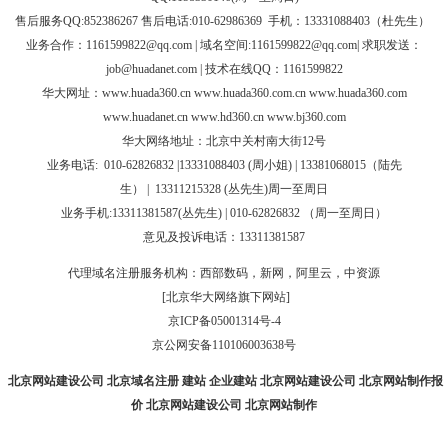
售后服务QQ:852386267 售后电话:010-62986369 手机：13331088403（杜先生）
业务合作：
1161599822@qq.com
| 域名空间:1161599822@qq.com| 求职发送：
job@huadanet.com
| 技术在线QQ：1161599822
华大网址：
www.huada360.cn
www.huada360.com.cn
www.huada360.com
www.huadanet.cn
www.hd360.cn
www.bj360.com
华大网络地址：北京中关村南大街12号
业务电话:
010-62826832 |
13331088403 (周小姐) | 13381068015（陆先
生）
|
13311215328 (
丛先生
)
周一至周日
业务手机:13311381587(丛先生) | 010-62826832 （周一至周日）
意见及投诉电话：13311381587
代理域名注册服务机构：西部数码，新网，阿里云，中资源
[北京华大网络旗下网站]
京ICP备05001314号-4
京公网安备110106003638号
北京网站建设公司
北京域名注册
建站
企业建站
北京网站建设公司
北京网站制作报
价
北京网站建设公司
北京网站制作