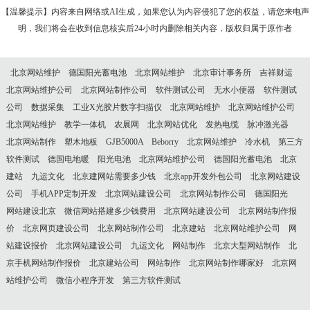
【温馨提示】内容来自网络或AI生成，如果您认为内容侵犯了您的权益，请您来电声
明，我们将会在收到信息核实后24小时内删除相关内容，版权归属于原作者
北京网站维护
德国阳光蓄电池
北京网站维护
北京审计事务所
吉祥财运
北京网站维护公司
北京网站制作公司
软件测试公司
无水小便器
软件测试
公司
数据采集
工业X光胶片数字扫描仪
北京网站维护
北京网站维护公司
北京网站维护
教学一体机
农展网
北京网站优化
发热电缆
脉冲激光器
北京网站制作
塑木地板
GJB5000A
Beborry
北京网站维护
冷水机
第三方
软件测试
德国电地暖
阳光电池
北京网站维护公司
德国阳光蓄电池
北京
建站
九运文化
北京建网站需要多少钱
北京app开发外包公司
北京网站建设
公司
手机APP定制开发
北京网站建设公司
北京网站制作公司
德国阳光
网站建设北京
微信网站搭建多少钱费用
北京网站建设公司
北京网站制作报
价
北京网页建设公司
北京网站制作公司
北京建站
北京网站维护公司
网
站建设报价
北京网站建设公司
九运文化
网站制作
北京大型网站制作
北
京手机网站制作报价
北京建站公司
网站制作
北京网站制作哪家好
北京网
站维护公司
微信小程序开发
第三方软件测试