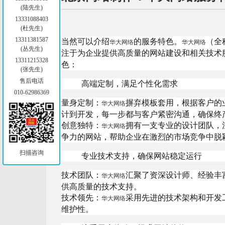
(陆先生)
13331088403
(杜先生)
13311381587
当然可以介绍
的服务特色。
（全
华大网络
华大网络
(丛先生)
注于为企业提供高质量的网站建设和相关技术
13311215328
色：
(张先生)
售后电话
高端定制，满足个性化需求
010-62986369
量身定制：
摒弃模板套用，根据客户的
华大网络
计到开发，每一步都与客户紧密沟通，确保终
创意独特：
拥有一支专业的设计团队，
华大网络
争力的网站，帮助企业在激烈的市场竞争中脱
扫描咨询
专业技术支持，确保网站稳定运行
技术团队：
汇聚了资深设计师、经验丰
华大网络
供高质量的技术支持。
技术领先：
采用先进的技术架构和开发
华大网络
维护性。