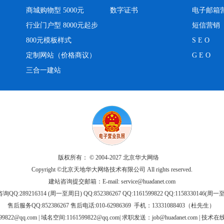
商城购物型 5000元
数字证书
电子邮箱
行业门户型 8000元起步
短信营销
800元模板样式
S E O
定制网站（价格商议）
G E O
三合一建站
版权所有： © 2004-2027 北京华大网络
Copyright ©北京天地华大网络技术有限公司 All rights reserved.
建站咨询提交邮箱：E-mail:
service@huadanet.com
QQ:289216314 (周一至周日) QQ:852386267 QQ:1161599822 QQ:1158330146(周
售后服务QQ:852386267 售后电话:010-62986369 手机：13331088403（杜先生）
99822@qq.com
| 域名空间:1161599822@qq.com| 求职发送：
job@huadanet.com
| 技术在线