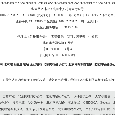
.huada360.cn
www.huada360.com.cn
www.huada360.com
www.huadanet.cn
www.hd360.cn
华大网络地址：北京中关村南大街12号
010-62826832 |
13331088403 (周小姐) | 13381068015（陆先生）
|
13311215328 (
丛先生
)
业务手机:13311381587(丛先生) | 010-62826832 （周一至周日）
意见及投诉电话：13311381587
代理域名注册服务机构：西部数码，新网，阿里云，中资源
[北京华大网络旗下网站]
京ICP备05001314号-4
京公网安备110106003638号
司
北京域名注册
建站
企业建站
北京网站建设公司
北京网站制作报价
北京网站建设
成，如果您认为内容侵犯了您的权益，请您来电声明，我们将会在收到信息核实后24小
吉祥财运
北京网站维护公司
北京网站制作公司
软件测试公司
无水小便器
网站优化
发热电缆
脉冲激光器
北京网站制作
塑木地板
GJB5000A
Beborry
建网站需要多少钱
北京app开发外包公司
北京网站建设公司
手机APP定制开发